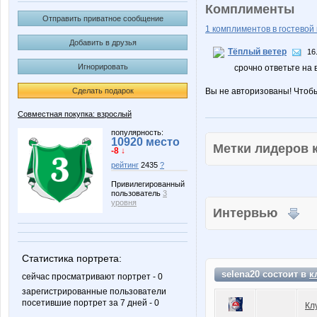
Комплименты
Отправить приватное сообщение
1 комплиментов в гостевой 
Добавить в друзья
Тёплый ветер
16
Игнорировать
срочно ответьте на 
Сделать подарок
Вы не авторизованы! Чтоб
Совместная покупка: взрослый
популярность:
10920 место
Метки лидеров
-8 ↓
рейтинг
2435
?
Привилегированный
пользователь
3
уровня
Интервью
Статистика портрета:
selena20 состоит в
к
сейчас просматривают портрет - 0
зарегистрированные пользователи
посетившие портрет за 7 дней - 0
Кл